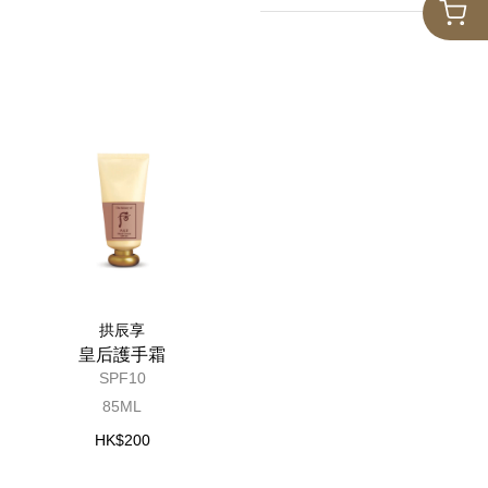
拱辰享
皇后護手霜
SPF10
85ML
HK$200