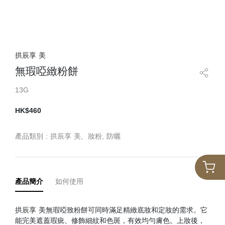
拱辰享 美
無瑕啞緻粉餅
13G
HK$460
產品類別 :
拱辰享 美,
妝粉
, 防曬
產品簡介
如何使用
拱辰享 美無瑕啞致粉餅可同時滿足精緻底妝和定妝的需求。它
能完美遮蓋瑕疵、修飾細紋和色斑，有效均勻膚色。上妝後，